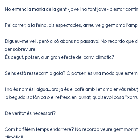
No entenc la mania de la gent -jove i no tant jove- d’estar con
Pel carrer, a la feina, als espectacles, arreu veig gent amb l’am
Digueu-me vell, però això abans no passava! No recordo que de 
per sobreviure!
És degut, potser, a un gran efecte del canvi climàtic?
Se’ns està ressecant la gola? O potser, és una moda que este
I no és només l’aigua…ara ja és el cafè amb llet amb envàs rebutja
la beguda isotònica o el refresc enllaunat, qualsevol cosa “xarr
De veritat és necessari?
Com ho fèiem temps endarrere? No recordo veure gent morint de s
climàtic!!