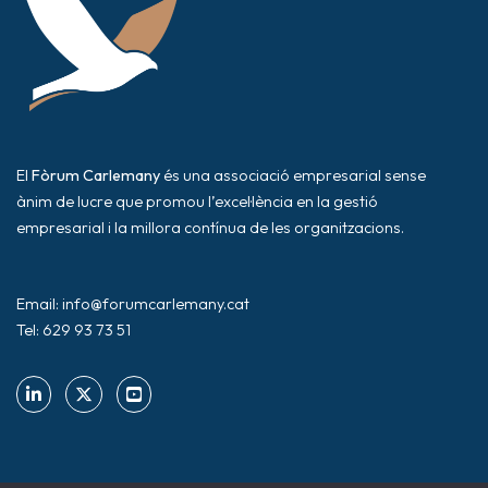
El
Fòrum Carlemany
és una associació empresarial sense
ànim de lucre que promou l’excel·lència en la gestió
empresarial i la millora contínua de les organitzacions.
Email: info@forumcarlemany.cat
Tel: 629 93 73 51