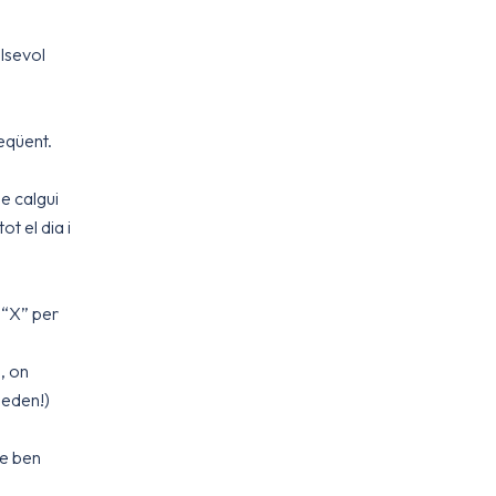
lsevol
reqüent.
ue calgui
t el dia i
 “X” per
a, on
ueden!)
ue ben