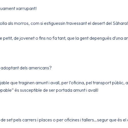
tínuament xarrupant!
polla als morros, com si estiguessin travessant el desert del Sàhara!
petit, de jovenet o fins no fa tant, que la gent depengués d’una a
m adoptant dels americans?
ble que traginen amunt i avall, per l’oficina, pel transport públic,
upable” és susceptible de ser portada amunt i avall!
et pels carrers i places o per oficines i tallers…segur que és el 