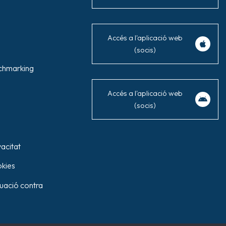
Accés a l'aplicació web
(socis)
chmarking
Accés a l'aplicació web
(socis)
vacitat
okies
tuació contra