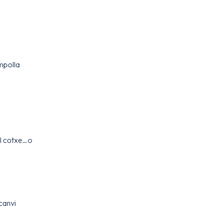
mpolla
 al cotxe…o
canvi