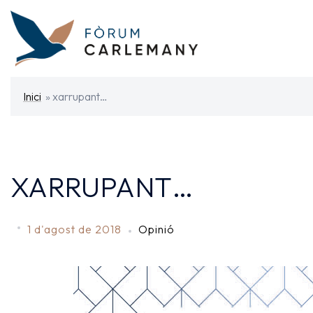
Skip
to
content
Inici
»
xarrupant…
XARRUPANT…
1 d'agost de 2018
Opinió