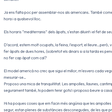
Ja ens falta poc per assemblar-nos als americans. També com
hora i a qualsevol lloc.
Els horaris “mediterranis” dels àpats, s’estan diluint i el fet d
D’acord, estem molt ocupats, la feina, l’esport, el lleure…però, 
fer àpats de dues hores, (sobretot els dinars si a la tarda es pen
no fer cap àpat com cal?
El model americà no crec que sigui el millor, m’esvero cada veg
mesurar-se…
Proposo una mica de tranquil·litat. Les ampolles, llaunes, cantimpl
segurament també, hi podem tenir gots! i proposo beure a casa, 
Hi ha poques coses que em facin més angúnia que les ampolles d’a
segur, estan plenes de substàncies desconegudes, de les que pr