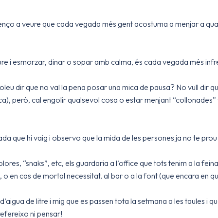
enço a veure que cada vegada més gent acostuma a menjar a qua
e seure i esmorzar, dinar o sopar amb calma, és cada vegada més inf
voleu dir que no val la pena posar una mica de pausa? No vull dir q
ca), però, cal engolir qualsevol cosa o estar menjant “collonades” to
ada que hi vaig i observo que la mida de les persones ja no te prou
ores, “snaks”, etc, els guardaria a l’office que tots tenim a la fein
o en cas de mortal necessitat, al bar o a la font (que encara en q
igua de litre i mig que es passen tota la setmana a les taules i q
efereixo ni pensar!